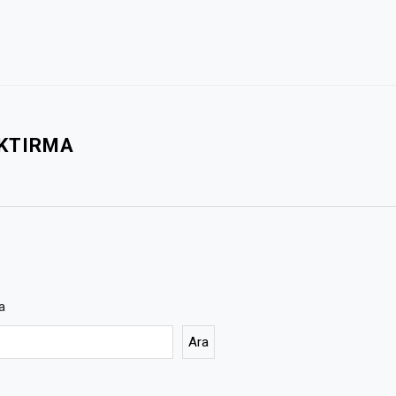
AKTIRMA
a
Ara