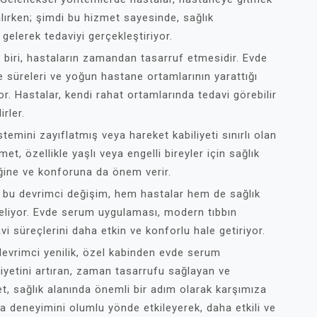
lırken; şimdi bu hizmet sayesinde, sağlık
gelerek tedaviyi gerçekleştiriyor.
biri, hastaların zamandan tasarruf etmesidir. Evde
 süreleri ve yoğun hastane ortamlarının yarattığı
or. Hastalar, kendi rahat ortamlarında tedavi görebilir
rler.
temini zayıflatmış veya hareket kabiliyeti sınırlı olan
met, özellikle yaşlı veya engelli bireyler için sağlık
iğine ve konforuna da önem verir.
n bu devrimci değişim, hem hastalar hem de sağlık
 geliyor. Evde serum uygulaması, modern tıbbın
avi süreçlerini daha etkin ve konforlu hale getiriyor.
devrimci yenilik, özel kabinden evde serum
yetini artıran, zaman tasarrufu sağlayan ve
met, sağlık alanında önemli bir adım olarak karşımıza
ta deneyimini olumlu yönde etkileyerek, daha etkili ve