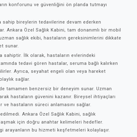
arın konforunu ve güvenliğini ön planda tutmayı
 sahip bireylerin tedavilerine devam ederken
ar. Ankara Özel Sağlık Kabini, tam donanımlı bir mobil
zman sağlık ekibi, hastaların gereksinimlerini dikkate
et sunar.
a sahiptir. İlk olarak, hastaların evlerindeki
rtamında tedavi gören hastalar, seruma bağlı kalırken
irler. Ayrıca, seyahat engeli olan veya hareket
olaylık sağlar.
rinde tamamen benzersiz bir deneyim sunar. Uzman
arak hastaların güvenini kazanır. Bireysel ihtiyaçları
ir ve hastaların süreci anlamasını sağlar.
dilmedi. Ankara Özel Sağlık Kabini, sağlık
ulaşmak için doğru anahtar kelimeleri hedefler.
 arayanların bu hizmeti keşfetmeleri kolaylaşır.