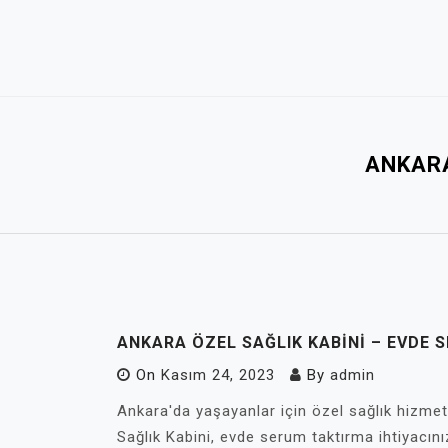
Skip
to
content
ANKARA
ANKARA ÖZEL SAĞLIK KABINI – EVDE 
On
Kasım 24, 2023
By
admin
Ankara'da yaşayanlar için özel sağlık hizmet
Sağlık Kabini, evde serum taktırma ihtiyacını