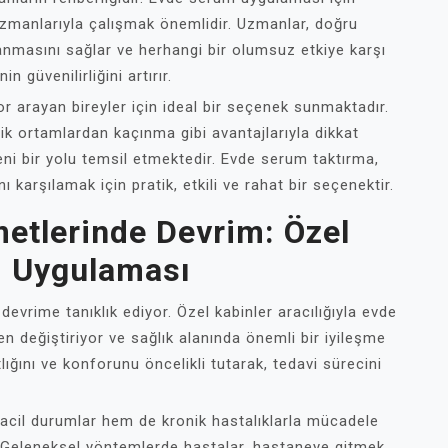
uzmanlarıyla çalışmak önemlidir. Uzmanlar, doğru
anmasını sağlar ve herhangi bir olumsuz etkiye karşı
 güvenilirliğini artırır.
r arayan bireyler için ideal bir seçenek sunmaktadır.
linik ortamlardan kaçınma gibi avantajlarıyla dikkat
eni bir yolu temsil etmektedir. Evde serum taktırma,
nı karşılamak için pratik, etkili ve rahat bir seçenektir.
metlerinde Devrim: Özel
 Uygulaması
devrime tanıklık ediyor. Özel kabinler aracılığıyla evde
değiştiriyor ve sağlık alanında önemli bir iyileşme
tlığını ve konforunu öncelikli tutarak, tedavi sürecini
cil durumlar hem de kronik hastalıklarla mücadele
r. Geleneksel yöntemlerde hastalar, hastaneye gitmek