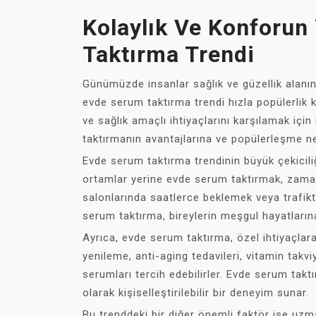
Kolaylık Ve Konforun
Taktırma Trendi
Günümüzde insanlar sağlık ve güzellik alanın
evde serum taktırma trendi hızla popülerlik 
ve sağlık amaçlı ihtiyaçlarını karşılamak iç
taktırmanın avantajlarına ve popülerleşme n
Evde serum taktırma trendinin büyük çekiciliğ
ortamlar yerine evde serum taktırmak, zaman
salonlarında saatlerce beklemek veya trafikt
serum taktırma, bireylerin meşgul hayatları
Ayrıca, evde serum taktırma, özel ihtiyaçlara g
yenileme, anti-aging tedavileri, vitamin takv
serumları tercih edebilirler. Evde serum taktı
olarak kişiselleştirilebilir bir deneyim sunar.
Bu trenddeki bir diğer önemli faktör ise uzm