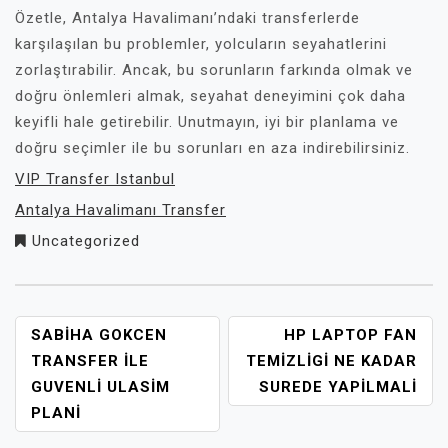
Özetle, Antalya Havalimanı’ndaki transferlerde
karşılaşılan bu problemler, yolcuların seyahatlerini
zorlaştırabilir. Ancak, bu sorunların farkında olmak ve
doğru önlemleri almak, seyahat deneyimini çok daha
keyifli hale getirebilir. Unutmayın, iyi bir planlama ve
doğru seçimler ile bu sorunları en aza indirebilirsiniz.
VIP Transfer Istanbul
Antalya Havalimanı Transfer
Uncategorized
YAZI
SABIHA GOKCEN
HP LAPTOP FAN
GEZINMESI
TRANSFER İLE
TEMIZLIGI NE KADAR
GUVENLI ULASIM
SUREDE YAPILMALI
PLANI