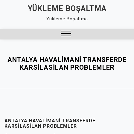
Skip
YÜKLEME BOŞALTMA
to
Yükleme Boşaltma
content
Close
Menu
ANTALYA HAVALIMANI TRANSFERDE
KARSILASILAN PROBLEMLER
ANTALYA HAVALIMANI TRANSFERDE
KARSILASILAN PROBLEMLER