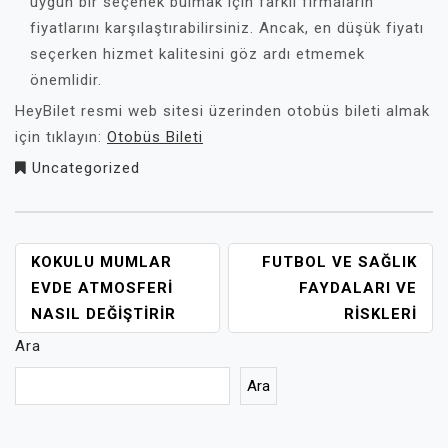
uygun bir seçenek bulmak için farklı firmaların
fiyatlarını karşılaştırabilirsiniz. Ancak, en düşük fiyatı
seçerken hizmet kalitesini göz ardı etmemek
önemlidir.
HeyBilet resmi web sitesi üzerinden otobüs bileti almak
için tıklayın:
Otobüs Bileti
Uncategorized
YAZI
KOKULU MUMLAR
FUTBOL VE SAĞLIK
GEZINMESI
EVDE ATMOSFERI
FAYDALARI VE
NASIL DEĞIŞTIRIR
RISKLERI
Ara
Ara