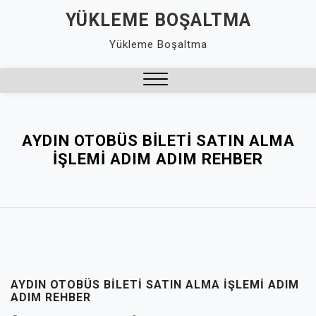
Skip
YÜKLEME BOŞALTMA
to
Yükleme Boşaltma
content
Close
Menu
AYDIN OTOBÜS BILETI SATIN ALMA
İŞLEMI ADIM ADIM REHBER
AYDIN OTOBÜS BILETI SATIN ALMA İŞLEMI ADIM
ADIM REHBER