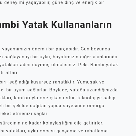
deneyimi yaşayabilir, güne dinç ve enerjik bir
ambi Yatak Kullananların
si, yaşamımızın önemli bir parçasıdır. Gün boyunca
 sağlayan iyi bir uyku, hayatımızın diğer alanlarında
yatakları adını duymuş olmalısınız. Peki, Bambi yatak
irafları.
iri, sağladığı kusursuz rahatlıktır. Yumuşak ve
l bir uyum sağlarlar. Böylece, yatağa uzandığınızda
takları, konforuyla öne çıkan üstün teknolojiye sahip
eli bir şekilde dağıtan yapısı sayesinde omurga
reket etmenizi sağlar.
ürecinin ne kadar kolaylaştığını dile getirirler.
mbi yatakları, uyku öncesi gevşeme ve rahatlama