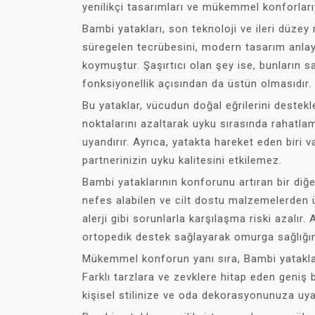
yenilikçi tasarımları ve mükemmel konforlarıy
Bambi yatakları, son teknoloji ve ileri düzey m
süregelen tecrübesini, modern tasarım anlayış
koymuştur. Şaşırtıcı olan şey ise, bunların 
fonksiyonellik açısından da üstün olmasıdır.
Bu yataklar, vücudun doğal eğrilerini destekl
noktalarını azaltarak uyku sırasında rahatla
uyandırır. Ayrıca, yatakta hareket eden biri 
partnerinizin uyku kalitesini etkilemez.
Bambi yataklarının konforunu artıran bir diğer
nefes alabilen ve cilt dostu malzemelerden ü
alerji gibi sorunlarla karşılaşma riski azalır.
ortopedik destek sağlayarak omurga sağlığın
Mükemmel konforun yanı sıra, Bambi yatakları
Farklı tarzlara ve zevklere hitap eden geniş 
kişisel stilinize ve oda dekorasyonunuza uy