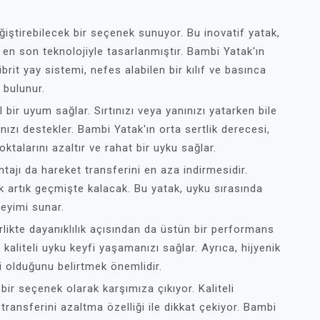
ştirebilecek bir seçenek sunuyor. Bu inovatif yatak,
 en son teknolojiyle tasarlanmıştır. Bambi Yatak'ın
brit yay sistemi, nefes alabilen bir kılıf ve basınca
 bulunur.
ir uyum sağlar. Sırtınızı veya yanınızı yatarken bile
zı destekler. Bambi Yatak'ın orta sertlik derecesi,
oktalarını azaltır ve rahat bir uyku sağlar.
ntajı da hareket transferini en aza indirmesidir.
k artık geçmişte kalacak. Bu yatak, uyku sırasında
neyimi sunar.
rlikte dayanıklılık açısından da üstün bir performans
 kaliteli uyku keyfi yaşamanızı sağlar. Ayrıca, hijyenik
li olduğunu belirtmek önemlidir.
ir seçenek olarak karşımıza çıkıyor. Kaliteli
ransferini azaltma özelliği ile dikkat çekiyor. Bambi