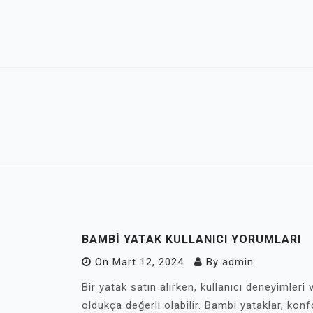
Skip
to
content
BAMBI YATAK KULLANICI YORUMLARI
On
Mart 12, 2024
By
admin
Bir yatak satın alırken, kullanıcı deneyimleri ve
oldukça değerli olabilir. Bambi yataklar, konf