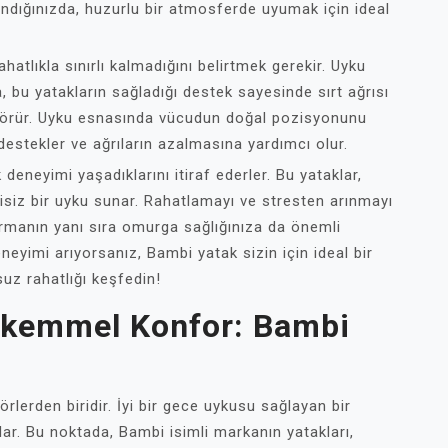
andığınızda, huzurlu bir atmosferde uyumak için ideal
hatlıkla sınırlı kalmadığını belirtmek gerekir. Uyku
ra, bu yatakların sağladığı destek sayesinde sırt ağrısı
 görür. Uyku esnasında vücudun doğal pozisyonunu
destekler ve ağrıların azalmasına yardımcı olur.
deneyimi yaşadıklarını itiraf ederler. Bu yataklar,
isiz bir uyku sunar. Rahatlamayı ve stresten arınmayı
tırmanın yanı sıra omurga sağlığınıza da önemli
neyimi arıyorsanız, Bambi yatak sizin için ideal bir
suz rahatlığı keşfedin!
Mükemmel Konfor: Bambi
rlerden biridir. İyi bir gece uykusu sağlayan bir
ar. Bu noktada, Bambi isimli markanın yatakları,