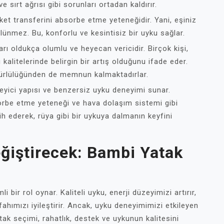
ve sırt ağrısı gibi sorunları ortadan kaldırır.
ket transferini absorbe etme yeteneğidir. Yani, eşiniz
lünmez. Bu, konforlu ve kesintisiz bir uyku sağlar.
rı oldukça olumlu ve heyecan vericidir. Birçok kişi,
alitelerinde belirgin bir artış olduğunu ifade eder.
mürlülüğünden de memnun kalmaktadırlar.
kleyici yapısı ve benzersiz uyku deneyimi sunar.
orbe etme yeteneği ve hava dolaşım sistemi gibi
cih ederek, rüya gibi bir uykuya dalmanın keyfini
ğiştirecek: Bambi Yatak
i bir rol oynar. Kaliteli uyku, enerji düzeyimizi artırır,
fahımızı iyileştirir. Ancak, uyku deneyimimizi etkileyen
atak seçimi, rahatlık, destek ve uykunun kalitesini