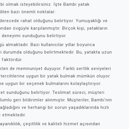
ibi olmak isteyebilirsiniz. İşte Bambi yatak
dilen bazı önemli noktalar:
 derecede rahat olduğunu belirtiyor. Yumuşaklığı ve
ndan övgüyle karşılanmıştır. Birçok kişi, yatakların
deneyimi sunduğunu belirtiyor.
gü almaktadır. Bazı kullanıcılar yıllar boyunca
 iyi durumda olduğunu belirtmektedir. Bu, yatakta uzun
 faktördür.
kten de memnuniyet duyuyor. Farklı sertlik seviyeleri
tercihlerine uygun bir yatak bulmak mümkün oluyor.
rine uygun bir seçenek bulmalarını kolaylaştırıyor.
zmet sunduğunu belirtiyor. Teslimat süreci, müşteri
umlu geri bildirimler alınmıştır. Müşteriler, Bambi'nin
ağladığını ve herhangi bir sorun yaşadıklarında hızlı
e etmektedir.
ayanıklılık, çeşitlilik ve kaliteli hizmet açısından