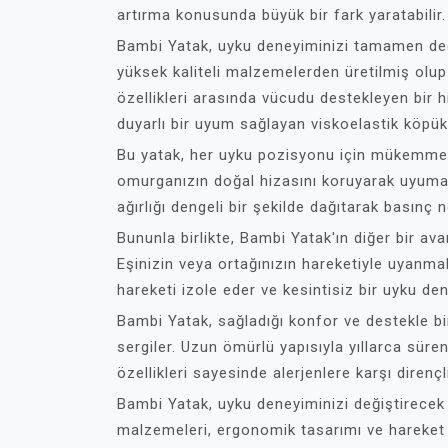
artırma konusunda büyük bir fark yaratabilir.
Bambi Yatak, uyku deneyiminizi tamamen deği
yüksek kaliteli malzemelerden üretilmiş olup
özellikleri arasında vücudu destekleyen bir hi
duyarlı bir uyum sağlayan viskoelastik köpük
Bu yatak, her uyku pozisyonu için mükemmel b
omurganızın doğal hizasını koruyarak uyumanı
ağırlığı dengeli bir şekilde dağıtarak basınç n
Bununla birlikte, Bambi Yatak'ın diğer bir ava
Eşinizin veya ortağınızın hareketiyle uyanma
hareketi izole eder ve kesintisiz bir uyku de
Bambi Yatak, sağladığı konfor ve destekle bi
sergiler. Uzun ömürlü yapısıyla yıllarca süren
özellikleri sayesinde alerjenlere karşı direnç
Bambi Yatak, uyku deneyiminizi değiştirecek b
malzemeleri, ergonomik tasarımı ve hareket t