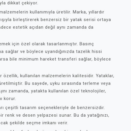
la dikkat çekiyor.
alzemelerin kullanımıyla üretilir. Marka, yıllardır
ıyla birleştirerek benzersiz bir yatak serisi ortaya
sadece estetik açıdan değil aynı zamanda da
emek için özel olarak tasarlanmıştır. Basınç
ma sağlar ve böylece uyandığınızda tazelik hissi
varsa bile minimum hareket transferi sağlar, böylece
 özellik, kullanılan malzemelerin kalitesidir. Yataklar,
retilmiştir. Bu sayede, uyku sırasında terleme veya
 Aynı zamanda, yatakta kullanılan özel teknolojiler,
ı korur.
 çeşitli tasarım seçenekleriyle de benzersizdir.
bir renk ve desen yelpazesi sunar. Bu da yatağınızı,
acak şekilde seçme imkanı verir.