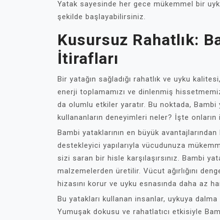
Yatak sayesinde her gece mükemmel bir uyku 
şekilde başlayabilirsiniz.
Kusursuz Rahatlık: B
İtirafları
Bir yatağın sağladığı rahatlık ve uyku kalite
enerji toplamamızı ve dinlenmiş hissetmemizi
da olumlu etkiler yaratır. Bu noktada, Bambi 
kullananların deneyimleri neler? İşte onların it
Bambi yataklarının en büyük avantajlarından b
destekleyici yapılarıyla vücudunuza mükemme
sizi saran bir hisle karşılaşırsınız. Bambi ya
malzemelerden üretilir. Vücut ağırlığını deng
hizasını korur ve uyku esnasında daha az ha
Bu yatakları kullanan insanlar, uykuya dalma s
Yumuşak dokusu ve rahatlatıcı etkisiyle Ba