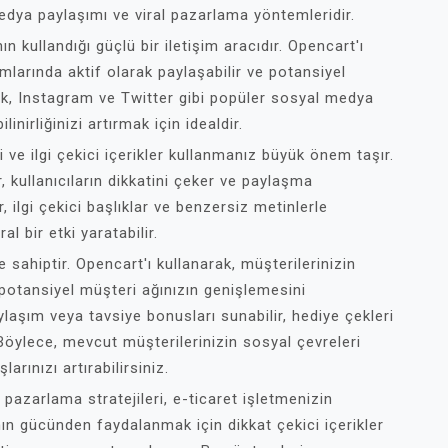
 medya paylaşımı ve viral pazarlama yöntemleridir.
kullandığı güçlü bir iletişim aracıdır. Opencart'ı
mlarında aktif olarak paylaşabilir ve potansiyel
ok, Instagram ve Twitter gibi popüler sosyal medya
inirliğinizi artırmak için idealdir.
ve ilgi çekici içerikler kullanmanız büyük önem taşır.
r, kullanıcıların dikkatini çeker ve paylaşma
ar, ilgi çekici başlıklar ve benzersiz metinlerle
l bir etki yaratabilir.
 sahiptir. Opencart'ı kullanarak, müşterilerinizin
e potansiyel müşteri ağınızın genişlemesini
ylaşım veya tavsiye bonusları sunabilir, hediye çekleri
. Böylece, mevcut müşterilerinizin sosyal çevreleri
larınızı artırabilirsiniz.
pazarlama stratejileri, e-ticaret işletmenizin
ın gücünden faydalanmak için dikkat çekici içerikler