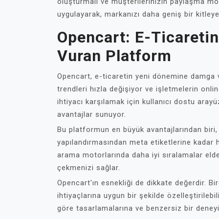
oluşturmalı ve müşterilerinizin paylaşma mo
uygulayarak, markanızı daha geniş bir kitleye ta
Opencart: E-Ticaret
Vuran Platform
Opencart, e-ticaretin yeni dönemine damga vu
trendleri hızla değişiyor ve işletmelerin onli
ihtiyacı karşılamak için kullanıcı dostu arayü
avantajlar sunuyor.
Bu platformun en büyük avantajlarından biri
yapılandırmasından meta etiketlerine kadar h
arama motorlarında daha iyi sıralamalar elde
çekmenizi sağlar.
Opencart'ın esnekliği de dikkate değerdir. B
ihtiyaçlarına uygun bir şekilde özelleştirilebi
göre tasarlamalarına ve benzersiz bir deney