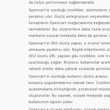
da üstün performans sağlamaktadır.
Opencart'ın sunduğu özellikler, işletmelerin 
yardımcı olur. Güçlü entegrasyon seçenekler
hesaplarını Opencart mağazalarına bağlayabi
tanıtabilirler. Bu, müşterilere daha fazla eri
markanın sosyal medyada daha da görünür o
Opencart'ın SEO dostu yapısı, e-ticaret site
almasına yardımcı olur. Başlık etiketlerinin 
SEO dostu URL yapıları gibi özellikler, site tr
uyumluluğu sağlar. Böylece, kullanıcılar aram
tabanlı siteler daha yüksek sıralarda görüntül
Opencart'ın sunduğu kullanıcı dostu arayüz, 
kolayca uygulamalarına olanak tanır. Ürünlerin 
açıklamalarla birleştiğinde, potansiyel müşte
oluştururlar. Bu sayede, sosyal medyada yapı
kullanıcının ilgisini çeker.
Opencart e-ticaret platformu, sosyal medya p