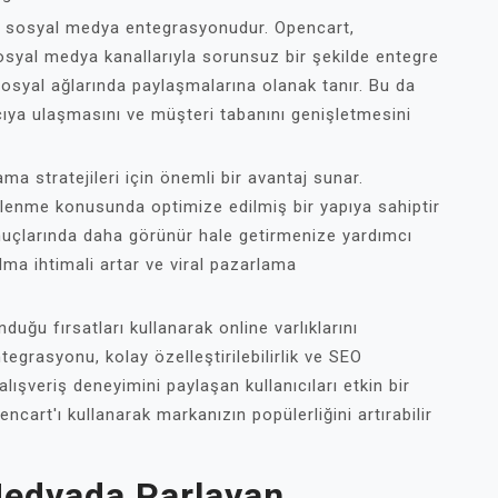
e sosyal medya entegrasyonudur. Opencart,
osyal medya kanallarıyla sorunsuz bir şekilde entegre
 sosyal ağlarında paylaşmalarına olanak tanır. Bu da
cıya ulaşmasını ve müşteri tabanını genişletmesini
ma stratejileri için önemli bir avantaj sunar.
lenme konusunda optimize edilmiş bir yapıya sahiptir
onuçlarında daha görünür hale getirmenize yardımcı
ulma ihtimali artar ve viral pazarlama
duğu fırsatları kullanarak online varlıklarını
egrasyonu, kolay özelleştirilebilirlik ve SEO
alışveriş deneyimini paylaşan kullanıcıları etkin bir
ncart'ı kullanarak markanızın popülerliğini artırabilir
Medyada Parlayan