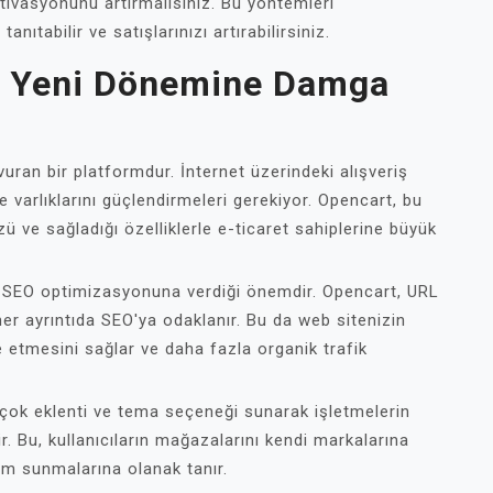
tivasyonunu artırmalısınız. Bu yöntemleri
nıtabilir ve satışlarınızı artırabilirsiniz.
in Yeni Dönemine Damga
ran bir platformdur. İnternet üzerindeki alışveriş
ne varlıklarını güçlendirmeleri gerekiyor. Opencart, bu
zü ve sağladığı özelliklerle e-ticaret sahiplerine büyük
, SEO optimizasyonuna verdiği önemdir. Opencart, URL
er ayrıntıda SEO'ya odaklanır. Bu da web sitenizin
 etmesini sağlar ve daha fazla organik trafik
irçok eklenti ve tema seçeneği sunarak işletmelerin
lir. Bu, kullanıcıların mağazalarını kendi markalarına
im sunmalarına olanak tanır.