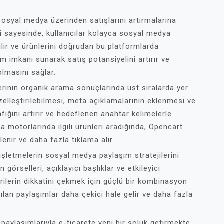
sosyal medya üzerinden satışlarını artırmalarına
i sayesinde, kullanıcılar kolayca sosyal medya
lir ve ürünlerini doğrudan bu platformlarda
şim imkanı sunarak satış potansiyelini artırır ve
lmasını sağlar.
lerinin organik arama sonuçlarında üst sıralarda yer
özelleştirilebilmesi, meta açıklamalarının eklenmesi ve
afiğini artırır ve hedeflenen anahtar kelimelerle
a motorlarında ilgili ürünleri aradığında, Opencart
enir ve daha fazla tıklama alır.
işletmelerin sosyal medya paylaşım stratejilerini
görselleri, açıklayıcı başlıklar ve etkileyici
rilerin dikkatini çekmek için güçlü bir kombinasyon
lan paylaşımlar daha çekici hale gelir ve daha fazla
aylaşımlarıyla e-ticarete yeni bir soluk getirmekte