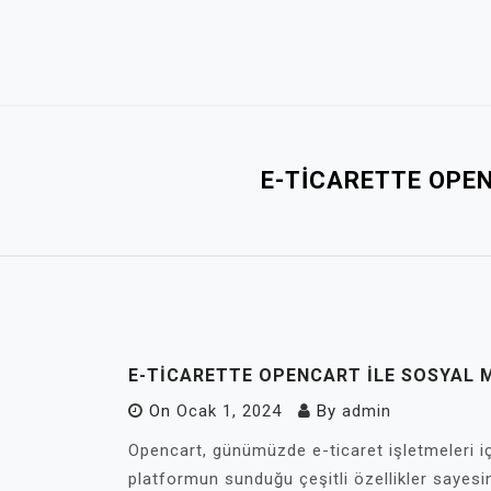
Skip
to
content
E-TICARETTE OPE
E-TICARETTE OPENCART İLE SOSYAL 
On
Ocak 1, 2024
By
admin
Opencart, günümüzde e-ticaret işletmeleri iç
platformun sunduğu çeşitli özellikler sayesinde