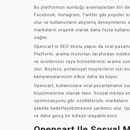
Bu platformun sunduğu avantajlardan biri d
Facebook, Instagram, Twitter gibi popüler s
olur ve kullanıcıların alışveriş deneyimlerini
markaların organik olarak daha fazla kullanı
sağlar.
Opencart'ın SEO dostu yapısı da viral pazarla
Platform, arama motorları tarafından indeks
ve ürünlerinizi veya hizmetlerinizi arama s
olur. Böylece, potansiyel müşterilerin sizi b
kampanyalarınızın etkisi daha da büyür.
Opencart, kullanıcılara viral pazarlamanın sun
büyütmelerine olanak tanır. Sosyal medya ent
optimizasyonu gibi özellikleriyle, markaların 
şekilde hedefleyebilmesine yardımcı olur. Ope
ve daha geniş bir kitleye ulaşabilirsiniz.
Opencart Ile Sosyal 