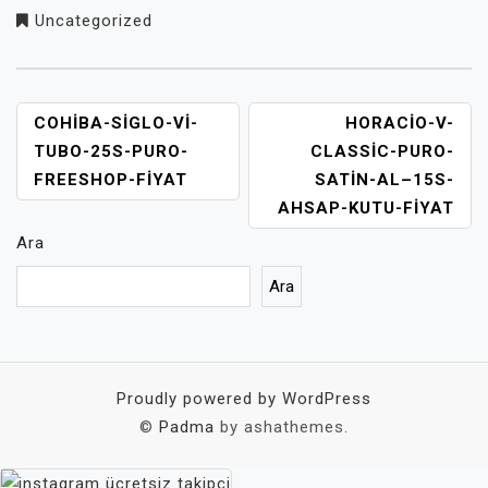
Uncategorized
YAZI
COHIBA-SIGLO-VI-
HORACIO-V-
GEZINMESI
TUBO-25S-PURO-
CLASSIC-PURO-
FREESHOP-FIYAT
SATIN-AL–15S-
AHSAP-KUTU-FIYAT
Ara
Ara
Proudly powered by WordPress
©
Padma
by ashathemes.