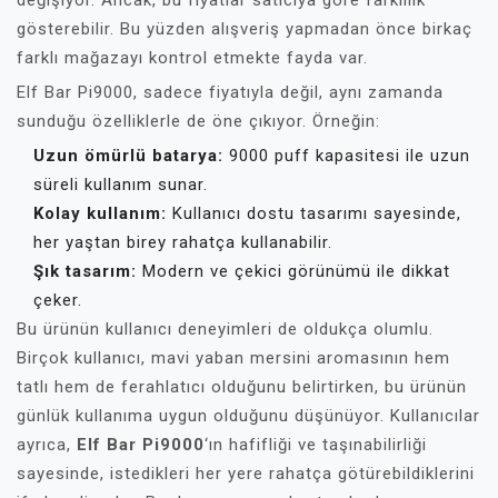
değişiyor. Ancak, bu fiyatlar satıcıya göre farklılık
gösterebilir. Bu yüzden alışveriş yapmadan önce birkaç
farklı mağazayı kontrol etmekte fayda var.
Elf Bar Pi9000, sadece fiyatıyla değil, aynı zamanda
sunduğu özelliklerle de öne çıkıyor. Örneğin:
Uzun ömürlü batarya:
9000 puff kapasitesi ile uzun
süreli kullanım sunar.
Kolay kullanım:
Kullanıcı dostu tasarımı sayesinde,
her yaştan birey rahatça kullanabilir.
Şık tasarım:
Modern ve çekici görünümü ile dikkat
çeker.
Bu ürünün kullanıcı deneyimleri de oldukça olumlu.
Birçok kullanıcı, mavi yaban mersini aromasının hem
tatlı hem de ferahlatıcı olduğunu belirtirken, bu ürünün
günlük kullanıma uygun olduğunu düşünüyor. Kullanıcılar
ayrıca,
Elf Bar Pi9000
‘ın hafifliği ve taşınabilirliği
sayesinde, istedikleri her yere rahatça götürebildiklerini