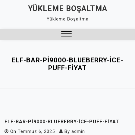
Skip
YÜKLEME BOŞALTMA
to
Yükleme Boşaltma
content
Close
Menu
ELF-BAR-PI9000-BLUEBERRY-ICE-
PUFF-FIYAT
ELF-BAR-PI9000-BLUEBERRY-ICE-PUFF-FIYAT
On
Temmuz 6, 2025
By
admin