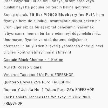
ifade ediyorlar. Bu da onu, sosyal ortamlarda veya
günlük hayatta popüler bir tercih haline getiriyor.
Sonuç olarak,
Elf Bar Pi9000 Blueberry Ice Puff
, hem
fiyatıyla hem de sunduğu avantajlarla dikkat çeken bir
ürün. Eğer siz de bu eşsiz tat deneyimini yaşamak
istiyorsanız, hemen bir tane edinmeyi düşünebilirsiniz.
Unutmayın, fiyatlar ve stok durumu değişkenlik
gösterebilir, bu yüzden alışveriş yapmadan önce güncel
bilgileri kontrol etmeyi ihmal etmeyin!
Captain Black Cherise – 1 Karton
Muratti Rosso Sigara
Veueros Tapados 16’s Puro FREESHOP
Quintero Brevas 25’s Puro FREESHOP
Romeo Y Julieta No. 1 Tubos Puro 25’s FREESHOP
Jack Daniel’s Tenneessee Whiskey 12 Yıllık 70CL
FREESHOP