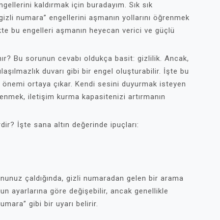
gellerini kaldırmak için buradayım. Sık sık
“gizli numara” engellerini aşmanın yollarını öğrenmek
ikte bu engelleri aşmanın heyecan verici ve güçlü
anır? Bu sorunun cevabı oldukça basit: gizlilik. Ancak,
aşılmazlık duvarı gibi bir engel oluşturabilir. İşte bu
n önemi ortaya çıkar. Kendi sesini duyurmak isteyen
ğrenmek, iletişim kurma kapasitenizi artırmanın
rdir? İşte sana altın değerinde ipuçları:
fonunuz çaldığında, gizli numaradan gelen bir arama
n ayarlarına göre değişebilir, ancak genellikle
ara” gibi bir uyarı belirir.