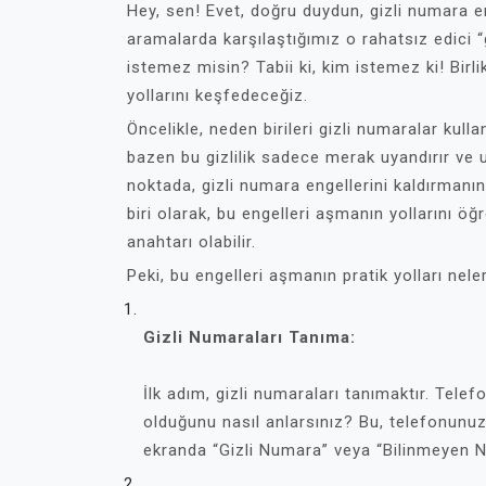
Hey, sen! Evet, doğru duydun, gizli numara en
aramalarda karşılaştığımız o rahatsız edici 
istemez misin? Tabii ki, kim istemez ki! Birl
yollarını keşfedeceğiz.
Öncelikle, neden birileri gizli numaralar kull
bazen bu gizlilik sadece merak uyandırır ve ul
noktada, gizli numara engellerini kaldırmanı
biri olarak, bu engelleri aşmanın yollarını ö
anahtarı olabilir.
Peki, bu engelleri aşmanın pratik yolları nele
Gizli Numaraları Tanıma:
İlk adım, gizli numaraları tanımaktır. Tele
olduğunu nasıl anlarsınız? Bu, telefonunuzu
ekranda “Gizli Numara” veya “Bilinmeyen Num