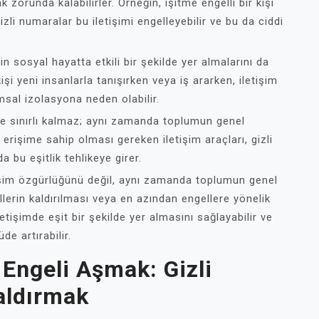
 zorunda kalabilirler. Örneğin, işitme engelli bir kişi
zli numaralar bu iletişimi engelleyebilir ve bu da ciddi
rin sosyal hayatta etkili bir şekilde yer almalarını da
kişi yeni insanlarla tanışırken veya iş ararken, iletişim
msal izolasyona neden olabilir.
erle sınırlı kalmaz; aynı zamanda toplumun genel
 erişime sahip olması gereken iletişim araçları, gizli
a bu eşitlik tehlikeye girer.
tişim özgürlüğünü değil, aynı zamanda toplumun genel
llerin kaldırılması veya en azından engellere yönelik
etişimde eşit bir şekilde yer almasını sağlayabilir ve
de artırabilir.
Engeli Aşmak: Gizli
aldırmak