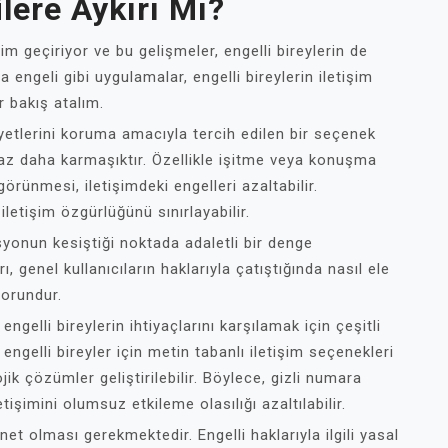
lere Aykırı Mı?
m geçiriyor ve bu gelişmeler, engelli bireylerin de
a engeli gibi uygulamalar, engelli bireylerin iletişim
r bakış atalım.
iyetlerini koruma amacıyla tercih edilen bir seçenek
biraz daha karmaşıktır. Özellikle işitme veya konuşma
görünmesi, iletişimdeki engelleri azaltabilir.
 iletişim özgürlüğünü sınırlayabilir.
yonun kesiştiği noktada adaletli bir denge
rı, genel kullanıcıların haklarıyla çatıştığında nasıl ele
sorundur.
ngelli bireylerin ihtiyaçlarını karşılamak için çeşitli
ngelli bireyler için metin tabanlı iletişim seçenekleri
ik çözümler geliştirilebilir. Böylece, gizli numara
etişimini olumsuz etkileme olasılığı azaltılabilir.
t olması gerekmektedir. Engelli haklarıyla ilgili yasal