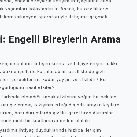
nde, engelli bireylerin iletişim ihtiyaçlarına daha
ük yaşamları kolaylaştırılır. Ancak, bu özelliklerin
 telekomünikasyon operatörüyle iletişime geçmek
i: Engelli Bireylerin Arama
ken, insanların iletişim kurma ve bilgiye erişim hakkı
azı engellerle karşılaşabilir, özellikle de gizli
elleri gerçekten ne kadar yaygın ve etkilidir? Bu
özgürlüğünü nasıl etkiler?
e farkında olmadığı ancak etkilerini yoğun bir şekilde
sını gizlemesi, o kişinin isteği dışında arayan kişilere
rum, bazı durumlarda gizlilik gerektiren durumlar
işimde ciddi bir kısıtlamaya neden olabilir.
 yardıma ihtiyaç duyduklarında hızlıca iletişim