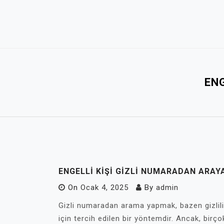
Skip
to
content
ENG
ENGELLI KIŞI GIZLI NUMARADAN ARAYA
On
Ocak 4, 2025
By
admin
Gizli numaradan arama yapmak, bazen gizli
için tercih edilen bir yöntemdir. Ancak, birç