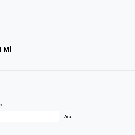
R MI
a
Ara