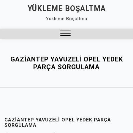
Skip
YÜKLEME BOŞALTMA
to
Yükleme Boşaltma
content
Close
Menu
GAZIANTEP YAVUZELI OPEL YEDEK
PARÇA SORGULAMA
GAZIANTEP YAVUZELI OPEL YEDEK PARÇA
SORGULAMA