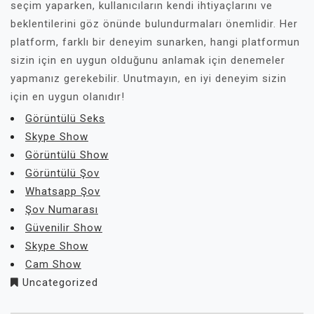
seçim yaparken, kullanıcıların kendi ihtiyaçlarını ve
beklentilerini göz önünde bulundurmaları önemlidir. Her
platform, farklı bir deneyim sunarken, hangi platformun
sizin için en uygun olduğunu anlamak için denemeler
yapmanız gerekebilir. Unutmayın, en iyi deneyim sizin
için en uygun olanıdır!
Görüntülü Seks
Skype Show
Görüntülü Show
Görüntülü Şov
Whatsapp Şov
Şov Numarası
Güvenilir Show
Skype Show
Cam Show
Uncategorized