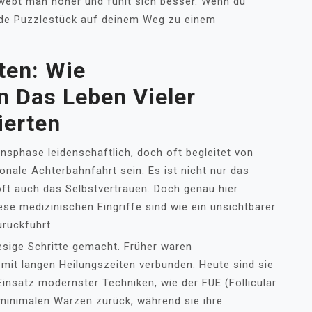
hwebt man höher und fühlt sich besser. Wenn du
nde Puzzlestück auf deinem Weg zu einem
ten: Wie
n Das Leben Vieler
erten
ensphase leidenschaftlich, doch oft begleitet von
onale Achterbahnfahrt sein. Es ist nicht nur das
oft auch das Selbstvertrauen. Doch genau hier
se medizinischen Eingriffe sind wie ein unsichtbarer
urückführt.
iesige Schritte gemacht. Früher waren
mit langen Heilungszeiten verbunden. Heute sind sie
 Einsatz modernster Techniken, wie der FUE (Follicular
t minimalen Warzen zurück, während sie ihre