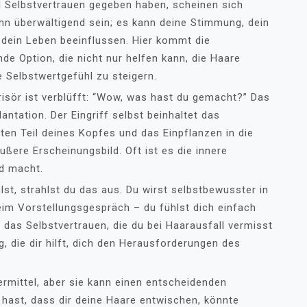
iel Selbstvertrauen gegeben haben, scheinen sich
ann überwältigend sein; es kann deine Stimmung, dein
dein Leben beeinflussen. Hier kommt die
de Option, die nicht nur helfen kann, die Haare
 Selbstwertgefühl zu steigern.
Frisör ist verblüfft: “Wow, was hast du gemacht?” Das
antation. Der Eingriff selbst beinhaltet das
ten Teil deines Kopfes und das Einpflanzen in die
ußere Erscheinungsbild. Oft ist es die innere
d macht.
lst, strahlst du das aus. Du wirst selbstbewusster in
eim Vorstellungsgespräch – du fühlst dich einfach
 das Selbstvertrauen, die du bei Haarausfall vermisst
g, die dir hilft, dich den Herausforderungen des
ermittel, aber sie kann einen entscheidenden
hast, dass dir deine Haare entwischen, könnte