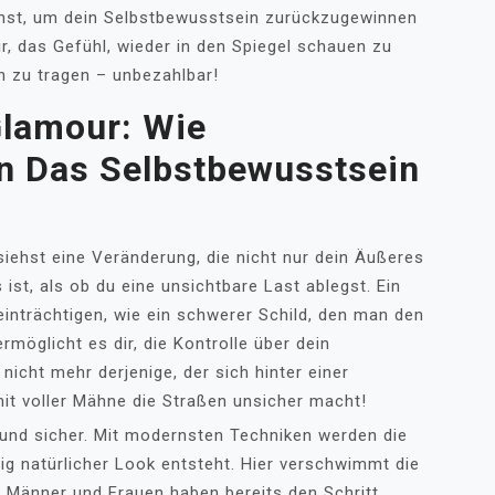
chst, um dein Selbstbewusstsein zurückzugewinnen
r, das Gefühl, wieder in den Spiegel schauen zu
n zu tragen – unbezahlbar!
Glamour: Wie
n Das Selbstbewusstsein
 siehst eine Veränderung, die nicht nur dein Äußeres
s ist, als ob du eine unsichtbare Last ablegst. Ein
inträchtigen, wie ein schwerer Schild, den man den
rmöglicht es dir, die Kontrolle über dein
nicht mehr derjenige, der sich hinter einer
mit voller Mähne die Straßen unsicher macht!
t und sicher. Mit modernsten Techniken werden die
lig natürlicher Look entsteht. Hier verschwimmt die
 Männer und Frauen haben bereits den Schritt