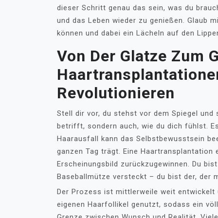
dieser Schritt genau das sein, was du brau
und das Leben wieder zu genießen. Glaub mi
können und dabei ein Lächeln auf den Lippe
Von Der Glatze Zum 
Haartransplantatione
Revolutionieren
Stell dir vor, du stehst vor dem Spiegel und
betrifft, sondern auch, wie du dich fühlst. E
Haarausfall kann das Selbstbewusstsein bee
ganzen Tag trägt. Eine Haartransplantation e
Erscheinungsbild zurückzugewinnen. Du bist 
Baseballmütze versteckt – du bist der, der 
Der Prozess ist mittlerweile weit entwickel
eigenen Haarfollikel genutzt, sodass ein völ
Grenze zwischen Wunsch und Realität. Viele