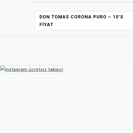
YAZI
DON TOMAS CORONA PURO – 10’S
GEZINMESI
FIYAT