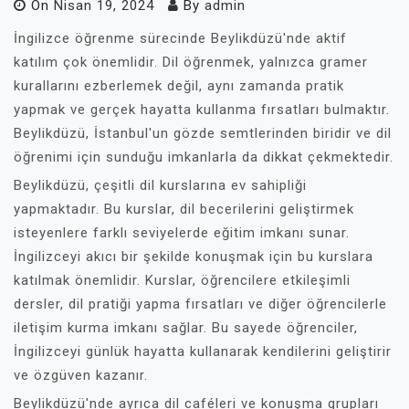
On
Nisan 19, 2024
By
admin
İngilizce öğrenme sürecinde Beylikdüzü'nde aktif
katılım çok önemlidir. Dil öğrenmek, yalnızca gramer
kurallarını ezberlemek değil, aynı zamanda pratik
yapmak ve gerçek hayatta kullanma fırsatları bulmaktır.
Beylikdüzü, İstanbul'un gözde semtlerinden biridir ve dil
öğrenimi için sunduğu imkanlarla da dikkat çekmektedir.
Beylikdüzü, çeşitli dil kurslarına ev sahipliği
yapmaktadır. Bu kurslar, dil becerilerini geliştirmek
isteyenlere farklı seviyelerde eğitim imkanı sunar.
İngilizceyi akıcı bir şekilde konuşmak için bu kurslara
katılmak önemlidir. Kurslar, öğrencilere etkileşimli
dersler, dil pratiği yapma fırsatları ve diğer öğrencilerle
iletişim kurma imkanı sağlar. Bu sayede öğrenciler,
İngilizceyi günlük hayatta kullanarak kendilerini geliştirir
ve özgüven kazanır.
Beylikdüzü'nde ayrıca dil caféleri ve konuşma grupları