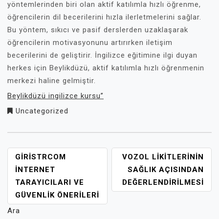
yöntemlerinden biri olan aktif katılımla hızlı öğrenme,
öğrencilerin dil becerilerini hızla ilerletmelerini sağlar.
Bu yöntem, sıkıcı ve pasif derslerden uzaklaşarak
öğrencilerin motivasyonunu artırırken iletişim
becerilerini de geliştirir. İngilizce eğitimine ilgi duyan
herkes için Beylikdüzü, aktif katılımla hızlı öğrenmenin
merkezi haline gelmiştir.
Beylikdüzü ingilizce kursu”
Uncategorized
YAZI
GIRISTRCOM
VOZOL LIKITLERININ
GEZINMESI
İNTERNET
SAĞLIK AÇISINDAN
TARAYICILARI VE
DEĞERLENDIRILMESI
GÜVENLIK ÖNERILERI
Ara