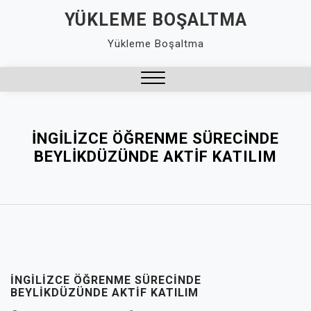
Skip
YÜKLEME BOŞALTMA
to
Yükleme Boşaltma
content
Close
Menu
İNGILIZCE ÖĞRENME SÜRECINDE
BEYLIKDÜZÜNDE AKTIF KATILIM
İNGILIZCE ÖĞRENME SÜRECINDE
BEYLIKDÜZÜNDE AKTIF KATILIM