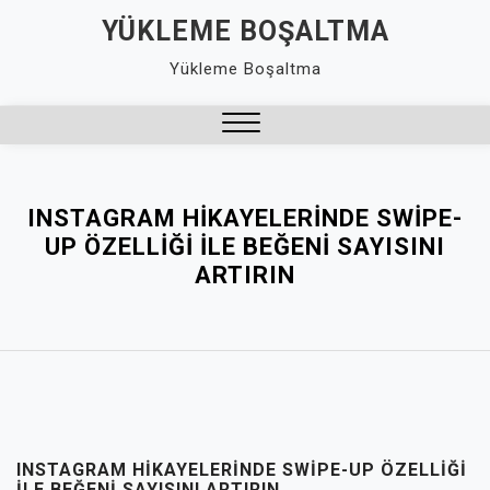
Skip
YÜKLEME BOŞALTMA
to
Yükleme Boşaltma
content
Close
Menu
INSTAGRAM HIKAYELERINDE SWIPE-
UP ÖZELLIĞI ILE BEĞENI SAYISINI
ARTIRIN
INSTAGRAM HIKAYELERINDE SWIPE-UP ÖZELLIĞI
ILE BEĞENI SAYISINI ARTIRIN