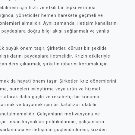
abilmesi için hızlı ve etkili bir tepki vermesi
ıktığında, yöneticiler hemen harekete geçmeli ve
nlemleri almalıdır. Aynı zamanda, iletişim kanallarını
paydaşlara doğru bilgi akışı sağlanmalı ve yanlış
lük büyük önem taşır. Şirketler, dürüst bir şekilde
ıştıklarını paydaşlara iletmelidir. Krizin etkileriyle
an ders çıkarmak, şirketin itibarını korumak için
lmak da hayati önem taşır. Şirketler, kriz dönemlerini
tirme, süreçleri iyileştirme veya ürün ve hizmet
ar atarak daha güçlü ve rekabetçi bir konuma
ıkarmak ve büyümek için bir katalizör olabilir.
 unutulmamalıdır. Çalışanların motivasyonu ve
r. İnsan kaynakları politikalarının, çalışanların
asarlanması ve iletişimin güçlendirilmesi, krizden