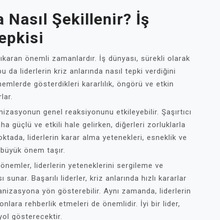
a Nasıl Şekillenir? İş
epkisi
 çıkaran önemli zamanlardır. İş dünyası, sürekli olarak
u da liderlerin kriz anlarında nasıl tepki verdiğini
önemlerde gösterdikleri kararlılık, öngörü ve etkin
lar.
anizasyonun genel reaksiyonunu etkileyebilir. Şaşırtıcı
ha güçlü ve etkili hale gelirken, diğerleri zorluklarla
ktada, liderlerin karar alma yetenekleri, esneklik ve
ı büyük önem taşır.
Bu dönemler, liderlerin yeteneklerini sergileme ve
nar. Başarılı liderler, kriz anlarında hızlı kararlar
anizasyona yön gösterebilir. Aynı zamanda, liderlerin
nlara rehberlik etmeleri de önemlidir. İyi bir lider,
yol gösterecektir.