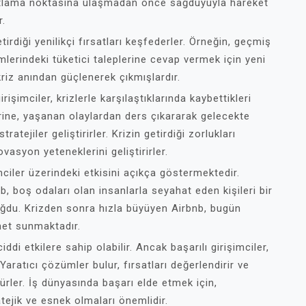
atlama noktasına ulaşmadan önce sağduyuyla hareket
r.
etirdiği yenilikçi fırsatları keşfederler. Örneğin, geçmiş
nemlerindeki tüketici taleplerine cevap vermek için yeni
riz anından güçlenerek çıkmışlardır.
işimciler, krizlerle karşılaştıklarında kaybettikleri
ine, yaşanan olaylardan ders çıkararak gelecekte
atejiler geliştirirler. Krizin getirdiği zorlukları
vasyon yeteneklerini geliştirirler.
mciler üzerindeki etkisini açıkça göstermektedir.
, boş odaları olan insanlarla seyahat eden kişileri bir
doğdu. Krizden sonra hızla büyüyen Airbnb, bugün
met sunmaktadır.
iddi etkilere sahip olabilir. Ancak başarılı girişimciler,
 Yaratıcı çözümler bulur, fırsatları değerlendirir ve
ürler. İş dünyasında başarı elde etmek için,
atejik ve esnek olmaları önemlidir.