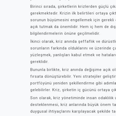
Birinci sırada, şirketlerin krizlerden güçlü çık
gerekmektedir. Krizin ilk belirtileri ortaya ç
sorunun büyümesini engellemek için gerekli ö
açık tutmak da önemlidir. Hem iç hem de dış 
bilgilendirmelerin önüne geçilmelidir.
İkinci olarak, kriz anında şeffaflık ve dürüst
sorunların farkında olduklarını ve üzerinde çal
yüzleşmek, yanlışları kabul etmek ve hatalard
gereklidir.
Bununla birlikte, kriz anında değişime açık o
fırsata dönüştürebilir. Yeni stratejiler geliş
portföyünü yeniden şekillendirme gibi adıml
gelebilirler. Kriz, şirketin iç gücünü ortaya ç
Son olarak, kriz yönetiminde insan odaklılık
desteklenmesi, kriz anlarında büyük önem taşı
duygusal ihtiyaçlarını karşılayacak şekilde t