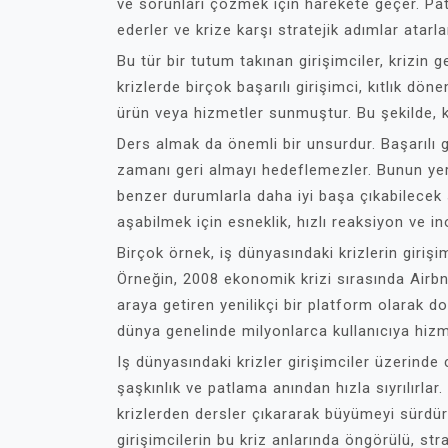
ve sorunları çözmek için harekete geçer. P
ederler ve krize karşı stratejik adımlar atarla
Bu tür bir tutum takınan girişimciler, krizin g
krizlerde birçok başarılı girişimci, kıtlık dö
ürün veya hizmetler sunmuştur. Bu şekilde, k
Ders almak da önemli bir unsurdur. Başarılı gir
zamanı geri almayı hedeflemezler. Bunun yer
benzer durumlarla daha iyi başa çıkabilecek str
aşabilmek için esneklik, hızlı reaksiyon ve ino
Birçok örnek, iş dünyasındaki krizlerin girişi
Örneğin, 2008 ekonomik krizi sırasında Airbnb
araya getiren yenilikçi bir platform olarak 
dünya genelinde milyonlarca kullanıcıya hiz
Iş dünyasındaki krizler girişimciler üzerinde c
şaşkınlık ve patlama anından hızla sıyrılırlar.
krizlerden dersler çıkararak büyümeyi sürdür
girişimcilerin bu kriz anlarında öngörülü, str