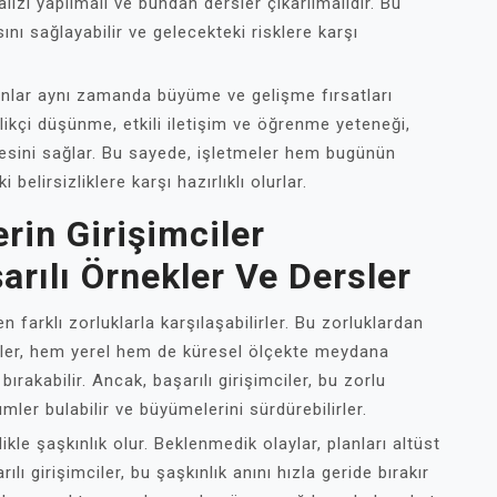
alizi yapılmalı ve bundan dersler çıkarılmalıdır. Bu
ını sağlayabilir ve gelecekteki risklere karşı
bunlar aynı zamanda büyüme ve gelişme fırsatları
ilikçi düşünme, etkili iletişim ve öğrenme yeteneği,
tmesini sağlar. Bu sayede, işletmeler hem bugünün
belirsizliklere karşı hazırlıklı olurlar.
rin Girişimciler
arılı Örnekler Ve Dersler
n farklı zorluklarla karşılaşabilirler. Bu zorluklardan
rizler, hem yerel hem de küresel ölçekte meydana
 bırakabilir. Ancak, başarılı girişimciler, bu zorlu
ler bulabilir ve büyümelerini sürdürebilirler.
llikle şaşkınlık olur. Beklenmedik olaylar, planları altüst
rılı girişimciler, bu şaşkınlık anını hızla geride bırakır