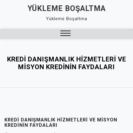
Skip
YÜKLEME BOŞALTMA
to
Yükleme Boşaltma
content
Close
Menu
KREDI DANIŞMANLIK HIZMETLERI VE
MISYON KREDININ FAYDALARI
KREDI DANIŞMANLIK HIZMETLERI VE MISYON
KREDININ FAYDALARI