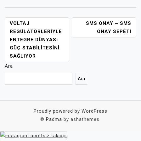
YAZI
VOLTAJ
SMS ONAY – SMS
GEZINMESI
REGÜLATÖRLERIYLE
ONAY SEPETI
ENTEGRE DÜNYASI
GÜÇ STABILITESINI
SAĞLIYOR
Ara
Ara
Proudly powered by WordPress
©
Padma
by ashathemes.