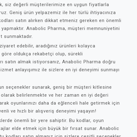
, siz değerli müşterilerimize en uygun fiyatlarla
uz. Geniş ürün yelpazemiz ile her türlü ihtiyacınıza
dları satın alırken dikkat etmeniz gereken en önemli
lım yapmaktır. Anabolic Pharma, müşteri memnuniyetini
met sunmaktadır.
iyaret edebilir, aradığınız ürünleri kolayca
na göre oldukça rekabetçi olup, sürekli
arı satın almak istiyorsanız, Anabolic Pharma doğru
izmet anlayışımız ile sizlere en iyi deneyimi sunmayı
un seçenekler sunarak, geniş bir müşteri kitlesine
ılı olarak belirlenmekte ve her zaman en iyi değeri
arak oyunlarınızı daha da eğlenceli hale getirmek için
nli ve hızlı bir alışveriş deneyimi yaşayın!
klerde önemli bir yere sahiptir. Bu kodlar, oyun
ajlar elde etmek için büyük bir fırsat sunar. Anabolic
tu kodları satın almanız için sizlere çeşitli seçenekler