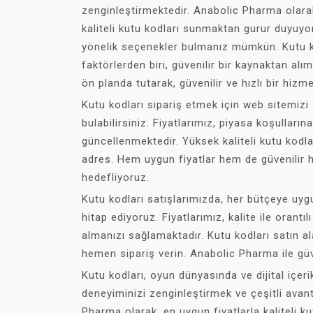
zenginleştirmektedir. Anabolic Pharma olarak
kaliteli kutu kodları sunmaktan gurur duyuyor
yönelik seçenekler bulmanız mümkün. Kutu ko
faktörlerden biri, güvenilir bir kaynaktan a
ön planda tutarak, güvenilir ve hızlı bir hiz
Kutu kodları sipariş etmek için web sitemizi z
bulabilirsiniz. Fiyatlarımız, piyasa koşulları
güncellenmektedir. Yüksek kaliteli kutu kodl
adres. Hem uygun fiyatlar hem de güvenilir h
hedefliyoruz.
Kutu kodları satışlarımızda, her bütçeye uyg
hitap ediyoruz. Fiyatlarımız, kalite ile orant
almanızı sağlamaktadır. Kutu kodları satın al
hemen sipariş verin. Anabolic Pharma ile güve
Kutu kodları, oyun dünyasında ve dijital içeri
deneyiminizi zenginleştirmek ve çeşitli avant
Pharma olarak, en uygun fiyatlarla kaliteli ku