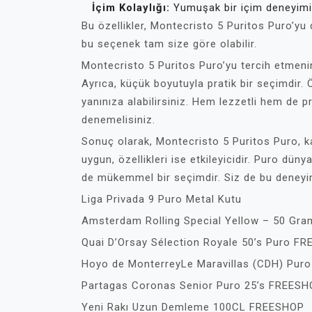
İçim Kolaylığı:
Yumuşak bir içim deneyimi
Bu özellikler, Montecristo 5 Puritos Puro’yu di
bu seçenek tam size göre olabilir.
Montecristo 5 Puritos Puro’yu tercih etmenin
Ayrıca, küçük boyutuyla pratik bir seçimdir. 
yanınıza alabilirsiniz. Hem lezzetli hem de p
denemelisiniz.
Sonuç olarak, Montecristo 5 Puritos Puro, kalit
uygun, özellikleri ise etkileyicidir. Puro düny
de mükemmel bir seçimdir. Siz de bu deney
Liga Privada 9 Puro Metal Kutu
Amsterdam Rolling Special Yellow – 50 Gra
Quai D’Orsay Sélection Royale 50’s Puro F
Hoyo de MonterreyLe Maravillas (CDH) Pur
Partagas Coronas Senior Puro 25’s FREES
Yeni Rakı Uzun Demleme 100CL FREESHOP