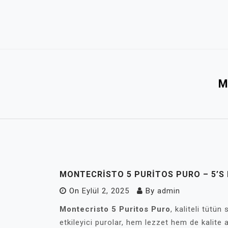
Skip
to
content
M
MONTECRISTO 5 PURITOS PURO – 5’S 
On
Eylül 2, 2025
By
admin
Montecristo 5 Puritos Puro
, kaliteli tütü
etkileyici purolar, hem lezzet hem de kalite a