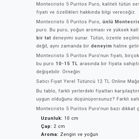
Montecristo 5 Puritos Puro, kaliteli tütün se
fiyatı ve özellikleri hakkında bilgi vereceğiz.
Montecristo 5 Puritos Puro,
ünlü Montecri
puro. Bu puro, yoğun aroması ve yüksek kalit
bir tat
deneyimi sunar. Tütün, özenle seçilmi
değil, aynı zamanda bir
deneyim
haline getir
Montecristo 5 Puritos Puro’nun fiyatı, birçok 
bu puro
10-15 TL
arasında bir fiyata sahipti
değişebilir. Örneğin:
Satıcı Fiyat Yerel Tütüncü 12 TL Online Ma
Bu tablo, farklı yerlerdeki fiyatları karşılaşt
uygun olduğunu düşünüyorsunuz? Farklı satıcıla
Montecristo 5 Puritos Puro’nun bazı dikkat çek
Uzunluk:
10 cm
Çap:
2 cm
Aroma:
Zengin ve yoğun