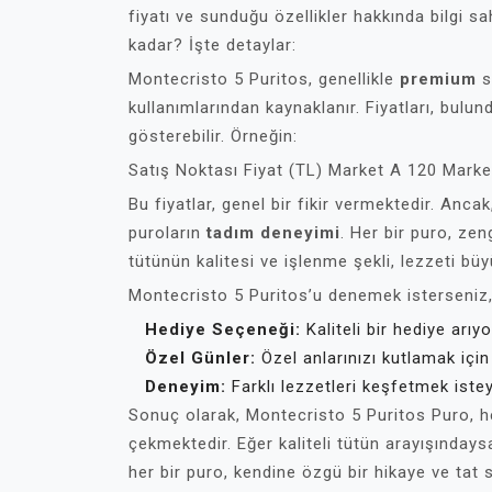
fiyatı ve sunduğu özellikler hakkında bilgi sa
kadar? İşte detaylar:
Montecristo 5 Puritos, genellikle
premium
s
kullanımlarından kaynaklanır. Fiyatları, bulu
gösterebilir. Örneğin:
Satış Noktası Fiyat (TL) Market A 120 Mark
Bu fiyatlar, genel bir fikir vermektedir. Anca
puroların
tadım deneyimi
. Her bir puro, zen
tütünün kalitesi ve işlenme şekli, lezzeti büy
Montecristo 5 Puritos’u denemek isterseniz,
Hediye Seçeneği:
Kaliteli bir hediye arıyo
Özel Günler:
Özel anlarınızı kutlamak için 
Deneyim:
Farklı lezzetleri keşfetmek ist
Sonuç olarak, Montecristo 5 Puritos Puro, h
çekmektedir. Eğer kaliteli tütün arayışındays
her bir puro, kendine özgü bir hikaye ve ta