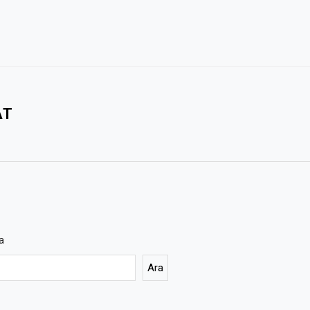
AT
a
Ara