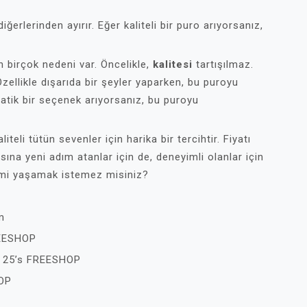
ğerlerinden ayırır. Eğer kaliteli bir puro arıyorsanız,
 birçok nedeni var. Öncelikle,
kalitesi
tartışılmaz.
Özellikle dışarıda bir şeyler yaparken, bu puroyu
ratik bir seçenek arıyorsanız, bu puroyu
eli tütün sevenler için harika bir tercihtir. Fiyatı
asına yeni adım atanlar için de, deneyimli olanlar için
imi yaşamak istemez misiniz?
m
REESHOP
o 25’s FREESHOP
HOP