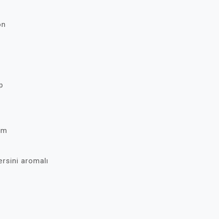
on
p
lim
rsini aromalı