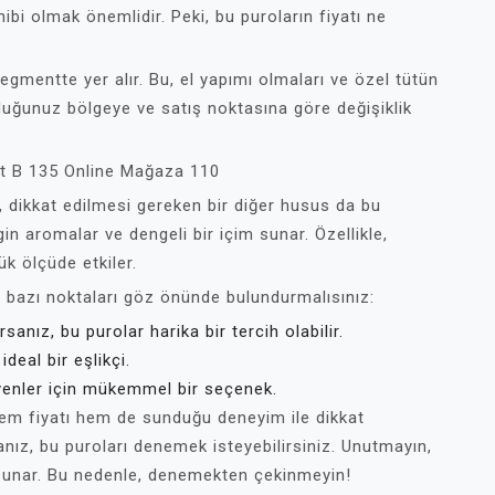
hibi olmak önemlidir. Peki, bu puroların fiyatı ne
egmentte yer alır. Bu, el yapımı olmaları ve özel tütün
nduğunuz bölgeye ve satış noktasına göre değişiklik
et B 135 Online Mağaza 110
k, dikkat edilmesi gereken bir diğer husus da bu
gin aromalar ve dengeli bir içim sunar. Özellikle,
ük ölçüde etkiler.
 bazı noktaları göz önünde bulundurmalısınız:
rsanız, bu purolar harika bir tercih olabilir.
ideal bir eşlikçi.
eyenler için mükemmel bir seçenek.
em fiyatı hem de sunduğu deneyim ile dikkat
anız, bu puroları denemek isteyebilirsiniz. Unutmayın,
t sunar. Bu nedenle, denemekten çekinmeyin!