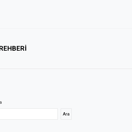
 REHBERI
a
Ara