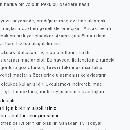
harika bir yoldur. Peki, bu özetlere nasıl
rayüzü sayesinde, aradığınız maç özetine ulaşmak
açların özetleri genellikle öne çıkar. Ancak, belirli
mak en hızlı yol olacaktır. Arama çubuğuna takım
etlere hızlıca ulaşabilirsiniz.
z atmak
. Sahadan TV, maç özetlerini farklı
uslararası maçlar gibi. Bu sayede, ilgilendiğiniz türdeki
tegorilere göz atarken,
favori takımlarınızı
takip
erici maçların özetlerine ulaşmanızı kolaylaştırır.
ldukça kullanışlıdır. Uygulamayı indirerek, maç
z. İşte bu noktada, mobil uygulamanın avantajları:
ı açılır.
i için bildirim alabilirsiniz.
aha rahat bir deneyim sunar.
mek de iyi bir fikir olabilir. Sahadan TV, sosyal