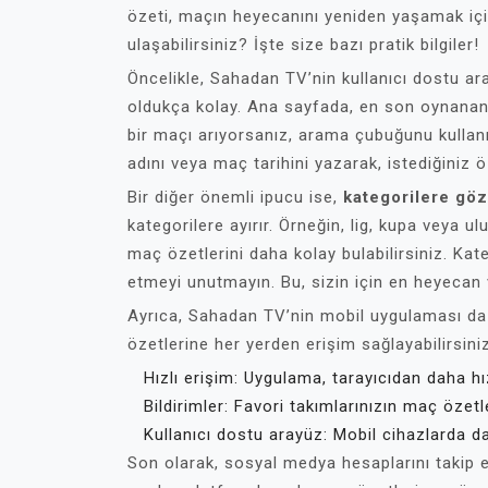
özeti, maçın heyecanını yeniden yaşamak için 
ulaşabilirsiniz? İşte size bazı pratik bilgiler!
Öncelikle, Sahadan TV’nin kullanıcı dostu a
oldukça kolay. Ana sayfada, en son oynanan m
bir maçı arıyorsanız, arama çubuğunu kullan
adını veya maç tarihini yazarak, istediğiniz öz
Bir diğer önemli ipucu ise,
kategorilere gö
kategorilere ayırır. Örneğin, lig, kupa veya ul
maç özetlerini daha kolay bulabilirsiniz. Ka
etmeyi unutmayın. Bu, sizin için en heyecan v
Ayrıca, Sahadan TV’nin mobil uygulaması da o
özetlerine her yerden erişim sağlayabilirsini
Hızlı erişim: Uygulama, tarayıcıdan daha hızl
Bildirimler: Favori takımlarınızın maç özetler
Kullanıcı dostu arayüz: Mobil cihazlarda d
Son olarak, sosyal medya hesaplarını takip et