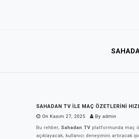
Skip
to
content
SAHADAN
SAHADAN TV ILE MAÇ ÖZETLERINI HIZ
On
Kasım 27, 2025
By
admin
Bu rehber,
Sahadan TV
platformunda maç özet
açıklayacak, kullanıcı deneyimini artıracak i