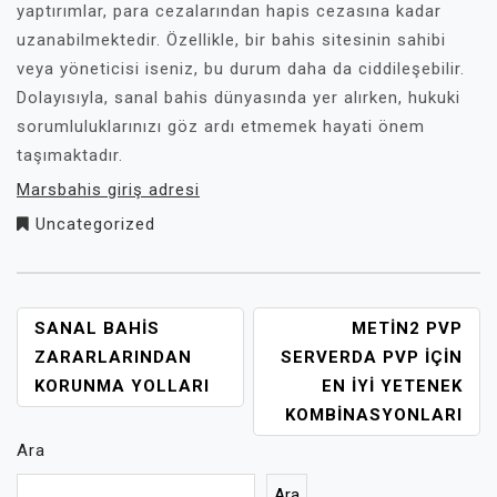
yaptırımlar, para cezalarından hapis cezasına kadar
uzanabilmektedir. Özellikle, bir bahis sitesinin sahibi
veya yöneticisi iseniz, bu durum daha da ciddileşebilir.
Dolayısıyla, sanal bahis dünyasında yer alırken, hukuki
sorumluluklarınızı göz ardı etmemek hayati önem
taşımaktadır.
Marsbahis giriş adresi
Uncategorized
YAZI
SANAL BAHIS
METIN2 PVP
GEZINMESI
ZARARLARINDAN
SERVERDA PVP İÇIN
KORUNMA YOLLARI
EN İYI YETENEK
KOMBINASYONLARI
Ara
Ara