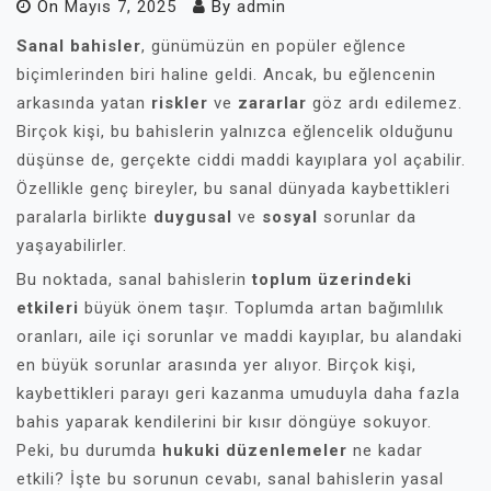
On
Mayıs 7, 2025
By
admin
Sanal bahisler
, günümüzün en popüler eğlence
biçimlerinden biri haline geldi. Ancak, bu eğlencenin
arkasında yatan
riskler
ve
zararlar
göz ardı edilemez.
Birçok kişi, bu bahislerin yalnızca eğlencelik olduğunu
düşünse de, gerçekte ciddi maddi kayıplara yol açabilir.
Özellikle genç bireyler, bu sanal dünyada kaybettikleri
paralarla birlikte
duygusal
ve
sosyal
sorunlar da
yaşayabilirler.
Bu noktada, sanal bahislerin
toplum üzerindeki
etkileri
büyük önem taşır. Toplumda artan bağımlılık
oranları, aile içi sorunlar ve maddi kayıplar, bu alandaki
en büyük sorunlar arasında yer alıyor. Birçok kişi,
kaybettikleri parayı geri kazanma umuduyla daha fazla
bahis yaparak kendilerini bir kısır döngüye sokuyor.
Peki, bu durumda
hukuki düzenlemeler
ne kadar
etkili? İşte bu sorunun cevabı, sanal bahislerin yasal