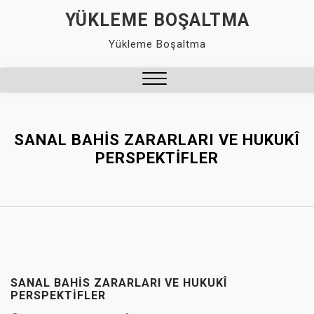
Skip
YÜKLEME BOŞALTMA
to
Yükleme Boşaltma
content
Close
Menu
SANAL BAHIS ZARARLARI VE HUKUKÎ
PERSPEKTIFLER
SANAL BAHIS ZARARLARI VE HUKUKÎ
PERSPEKTIFLER