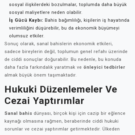
sosyal ilişkilerdeki bozulmalar, toplumda daha büyük
sosyal maliyetlere neden olabilir.
İş Gücü Kaybı:
Bahis bağımlılığı, kişilerin iş hayatında
verimliliğini düşürebilir, bu da ekonomik büyümeyi
olumsuz etkiler.
Sonuç olarak, sanal bahislerin ekonomik etkileri,
sadece bireylerin değil, toplumun genel refahı üzerinde
de ciddi sonuçlar doğurabilir. Bu nedenle, bu konuda
daha fazla farkındalık yaratmak ve
önleyici tedbirler
almak büyük önem taşımaktadır.
Hukuki Düzenlemeler Ve
Cezai Yaptırımlar
Sanal bahis
dünyası, birçok kişi için cazip bir eğlence
kaynağı olmasına rağmen, beraberinde ciddi hukuki
sorunlar ve cezai yaptırımlar getirmektedir. Ülkeden