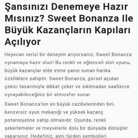
Şansınızı Denemeye Hazır
Mısınız? Sweet Bonanza Ile
Büyük Kazançların Kapıları
Açılıyor
Heyecan verici bir deneyim arıyorsanız, Sweet Bonanza
oynamaya hazır olun! Bu renkli ve eğlenceli slot oyunu,
büyük kazançlar elde etme şansı sunan harika
özelliklere sahiptir. Sweet Bonanza, görsel açıdan
çekici tasarımıyla dikkat çeker ve sıkılmadan saatlerce
oynayabileceğiniz bir atmosfer sunar.
Sweet Bonanza'nın en büyük cazibelerinden biri,
benzersiz oyun mekaniği ve yüksek kazanç
potansiyeline sahip olmasıdır. Oyunda, renkli
şekerlemeler ve meyvelerle dolu bir dünyada dönüşler
yaparsınız. Hedefiniz, aynı türden sembolleri