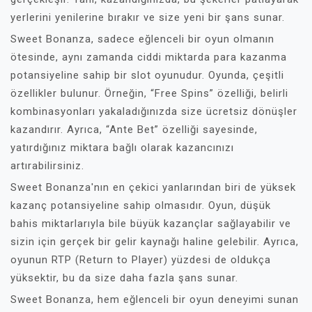
yerlerini yenilerine bırakır ve size yeni bir şans sunar.
Sweet Bonanza, sadece eğlenceli bir oyun olmanın
ötesinde, aynı zamanda ciddi miktarda para kazanma
potansiyeline sahip bir slot oyunudur. Oyunda, çeşitli
özellikler bulunur. Örneğin, “Free Spins” özelliği, belirli
kombinasyonları yakaladığınızda size ücretsiz dönüşler
kazandırır. Ayrıca, “Ante Bet” özelliği sayesinde,
yatırdığınız miktara bağlı olarak kazancınızı
artırabilirsiniz.
Sweet Bonanza'nın en çekici yanlarından biri de yüksek
kazanç potansiyeline sahip olmasıdır. Oyun, düşük
bahis miktarlarıyla bile büyük kazançlar sağlayabilir ve
sizin için gerçek bir gelir kaynağı haline gelebilir. Ayrıca,
oyunun RTP (Return to Player) yüzdesi de oldukça
yüksektir, bu da size daha fazla şans sunar.
Sweet Bonanza, hem eğlenceli bir oyun deneyimi sunan