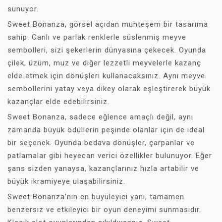
sunuyor.
Sweet Bonanza, görsel açıdan muhteşem bir tasarıma
sahip. Canlı ve parlak renklerle süslenmiş meyve
sembolleri, sizi şekerlerin dünyasına çekecek. Oyunda
çilek, üzüm, muz ve diğer lezzetli meyvelerle kazanç
elde etmek için dönüşleri kullanacaksınız. Aynı meyve
sembollerini yatay veya dikey olarak eşleştirerek büyük
kazançlar elde edebilirsiniz.
Sweet Bonanza, sadece eğlence amaçlı değil, aynı
zamanda büyük ödüllerin peşinde olanlar için de ideal
bir seçenek. Oyunda bedava dönüşler, çarpanlar ve
patlamalar gibi heyecan verici özellikler bulunuyor. Eğer
şans sizden yanaysa, kazançlarınız hızla artabilir ve
büyük ikramiyeye ulaşabilirsiniz.
Sweet Bonanza'nın en büyüleyici yanı, tamamen
benzersiz ve etkileyici bir oyun deneyimi sunmasıdır.