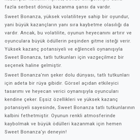
fazla serbest dönüş kazanma şansı da vardır.
Sweet Bonanza, yüksek volatiliteye sahip bir oyundur,
yani büyük kazançların yanı sıra kaybetme olasılığı da
vardır. Ancak, bu volatilite, oyunun heyecanını artırır ve
oyunculara büyük ödüllerin peşinden gitme isteği verir.
Yüksek kazanç potansiyeli ve eğlenceli oynanışıyla
Sweet Bonanza, tatlı tutkunları için vazgeçilmez bir
seçenek haline gelmiştir.
Sweet Bonanza'nın şeker dolu dünyası, tatlı tutkunları
için adeta bir rüya gibidir. Görsel açıdan etkileyici
tasarımı ve heyecan verici oynanışıyla oyuncuları
kendine çeker. Eşsiz özellikleri ve yüksek kazanç
potansiyeli sayesinde, Sweet Bonanza tatlı tutkunlarının
kalbini fethetmiştir. Oyunun renkli atmosferinde
kaybolmak ve büyük ödülleri kazanmak için hemen
Sweet Bonanza'yı deneyin!