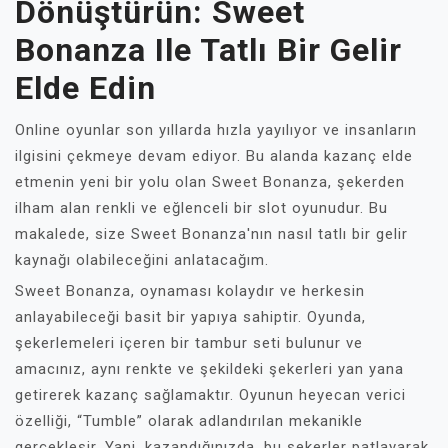
Dönüştürün: Sweet
Bonanza Ile Tatlı Bir Gelir
Elde Edin
Online oyunlar son yıllarda hızla yayılıyor ve insanların
ilgisini çekmeye devam ediyor. Bu alanda kazanç elde
etmenin yeni bir yolu olan Sweet Bonanza, şekerden
ilham alan renkli ve eğlenceli bir slot oyunudur. Bu
makalede, size Sweet Bonanza'nın nasıl tatlı bir gelir
kaynağı olabileceğini anlatacağım.
Sweet Bonanza, oynaması kolaydır ve herkesin
anlayabileceği basit bir yapıya sahiptir. Oyunda,
şekerlemeleri içeren bir tambur seti bulunur ve
amacınız, aynı renkte ve şekildeki şekerleri yan yana
getirerek kazanç sağlamaktır. Oyunun heyecan verici
özelliği, “Tumble” olarak adlandırılan mekanikle
gerçekleşir. Yani, kazandığınızda, bu şekerler patlayarak