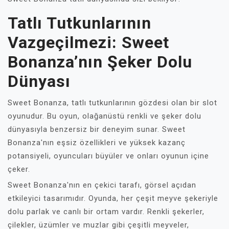
Tatlı Tutkunlarının
Vazgeçilmezi: Sweet
Bonanza’nın Şeker Dolu
Dünyası
Sweet Bonanza, tatlı tutkunlarının gözdesi olan bir slot
oyunudur. Bu oyun, olağanüstü renkli ve şeker dolu
dünyasıyla benzersiz bir deneyim sunar. Sweet
Bonanza'nın eşsiz özellikleri ve yüksek kazanç
potansiyeli, oyuncuları büyüler ve onları oyunun içine
çeker.
Sweet Bonanza'nın en çekici tarafı, görsel açıdan
etkileyici tasarımıdır. Oyunda, her çeşit meyve şekeriyle
dolu parlak ve canlı bir ortam vardır. Renkli şekerler,
çilekler, üzümler ve muzlar gibi çeşitli meyveler,