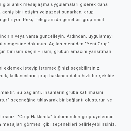
am gibi anlık mesajlaşma uygulamaları giderek daha
a geniş bir iletişim yelpazesi sunarken, grup
a getiriyor. Peki, Telegram’da genel bir grup nasıl
indirin veya varsa güncelleyin. Ardından, uygulamayı
nü simgesine dokunun. Açılan menüden “Yeni Grup”
in bir isim seçin – isim, grubun amacını yansıtmalı
i eklemek isteyip istemediğinizi seçebilirsiniz.
ek, kullanıcıların grup hakkında daha hızlı bir şekilde
maktır. Bu bağlantı, insanların gruba katılmasını
ştur” seçeneğine tıklayarak bir bağlantı oluşturun ve
bilirsiniz. “Grup Hakkında” bölümünden grup üyelerinin
 mesajları görmesi gibi seçenekleri belirleyebilirsiniz.