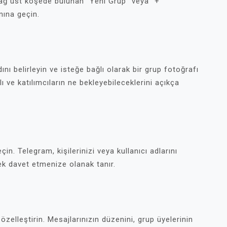
ğ üst köşede bulunan “Yeni Grup” veya “+”
ına geçin.
ı belirleyin ve isteğe bağlı olarak bir grup fotoğrafı
 ve katılımcıların ne bekleyebileceklerini açıkça
çin. Telegram, kişilerinizi veya kullanıcı adlarını
k davet etmenize olanak tanır.
zelleştirin. Mesajlarınızın düzenini, grup üyelerinin