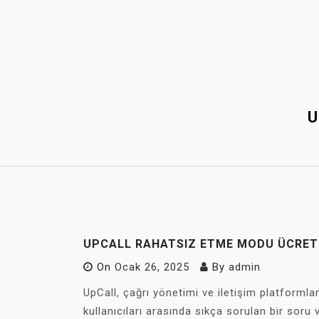
Skip
to
content
U
UPCALL RAHATSIZ ETME MODU ÜCRETL
On
Ocak 26, 2025
By
admin
UpCall, çağrı yönetimi ve iletişim platformla
kullanıcıları arasında sıkça sorulan bir soru