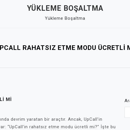
YÜKLEME BOŞALTMA
Yükleme Boşaltma
PCALL RAHATSIZ ETME MODU ÜCRETLI 
I MI
Ar
rında devrim yaratan bir araçtır. Ancak, UpCall’in
 var: “UpCall’in rahatsız etme modu ücretli mi?” İşte bu