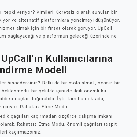
l tepki veriyor? Kimileri, ücretsiz olarak sunulan bir
çıkıyor ve alternatif platformlara yönelmeyi düşünüyor.
r hizmet almak için bir fırsat olarak görüyor. UpCall
uyum sağlayacağı ve platformun geleceği üzerinde ne
pCall’ın Kullanıcılarına
endirme Modeli
er hissedersiniz? Belki de bir mola almak, sessiz bir
beklenmedik bir şekilde işinizle ilgili önemli bir
iddi sonuçlar doğurabilir. İşte tam bu noktada,
ye giriyor: Rahatsız Etme Modu.
edik çağrıları kaçırmadan özgürce çalışma imkanı
olarak, Rahatsız Etme Modu, önemli çağrıları tespit
ileri kaçırmazsınız.