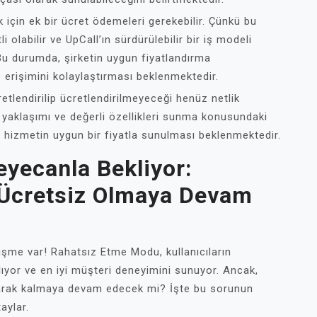
k için ek bir ücret ödemeleri gerekebilir. Çünkü bu
 olabilir ve UpCall’ın sürdürülebilir bir iş modeli
 Bu durumda, şirketin uygun fiyatlandırma
ğe erişimini kolaylaştırması beklenmektedir.
tlendirilip ücretlendirilmeyeceği henüz netlik
 yaklaşımı ve değerli özellikleri sunma konusundaki
 hizmetin uygun bir fiyatla sunulması beklenmektedir.
Heyecanla Bekliyor:
Ücretsiz Olmaya Devam
elişme var! Rahatsız Etme Modu, kullanıcıların
lıyor ve en iyi müşteri deneyimini sunuyor. Ancak,
olarak kalmaya devam edecek mi? İşte bu sorunun
aylar.