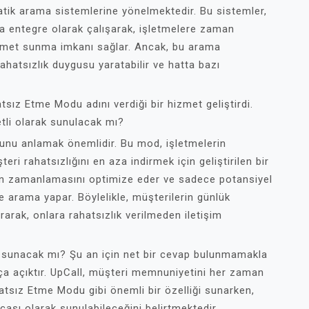
matik arama sistemlerine yönelmektedir. Bu sistemler,
yla entegre olarak çalışarak, işletmelere zaman
hizmet sunma imkanı sağlar. Ancak, bu arama
rahatsızlık duygusu yaratabilir ve hatta bazı
sız Etme Modu adını verdiği bir hizmet geliştirdi.
tli olarak sunulacak mı?
unu anlamak önemlidir. Bu mod, işletmelerin
ri rahatsızlığını en aza indirmek için geliştirilen bir
arın zamanlamasını optimize eder ve sadece potansiyel
 arama yapar. Böylelikle, müşterilerin günlük
rarak, onlara rahatsızlık verilmeden iletişim
ak sunacak mı? Şu an için net bir cevap bulunmamakla
ukça açıktır. UpCall, müşteri memnuniyetini her zaman
atsız Etme Modu gibi önemli bir özelliği sunarken,
çası olarak sunulabileceğini belirtmektedir.