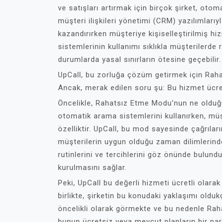
ve satışları artırmak için birçok şirket, oto
müşteri ilişkileri yönetimi (CRM) yazılımları
kazandırırken müşteriye kişiselleştirilmiş 
sistemlerinin kullanımı sıklıkla müşterilerde 
durumlarda yasal sınırların ötesine geçebilir.
UpCall, bu zorluğa çözüm getirmek için Rahat
Ancak, merak edilen soru şu: Bu hizmet ücre
Öncelikle, Rahatsız Etme Modu’nun ne olduğ
otomatik arama sistemlerini kullanırken, müşte
özelliktir. UpCall, bu mod sayesinde çağrıl
müşterilerin uygun olduğu zaman dilimlerinde
rutinlerini ve tercihlerini göz önünde bulundu
kurulmasını sağlar.
Peki, UpCall bu değerli hizmeti ücretli olar
birlikte, şirketin bu konudaki yaklaşımı old
öncelikli olarak görmekte ve bu nedenle Rah
bunun ücretsiz veya mevcut planların bir par