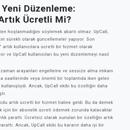
a Yeni Düzenleme:
rtık Ücretli Mi?
ten hoşlanmadığını söylemek abartı olmaz. UpCall,
çin sürekli olarak güncellemeler yapıyor. Son
artık kullanıcılara ücretli bir hizmet olarak
yor ve UpCall kullanıcıları bu yeni düzenlemeyi nasıl
ri zaman arayanları engelleme ve sessize alma imkanı
ma saatlerinde veya önemli bir toplantıda iken gelen
kullanışlıydı. Ancak, UpCall ekibi bu özelliğin daha
ştı.
du artık ücretli bir hizmet haline geldi. Bu da demek
mek için bir abonelik ücreti ödemek zorunda kalacaklar.
nlık yarattı. Ücretsiz olarak sunulan bir özelliğin artık
 yarattı. Ancak, UpCall ekibi bu kararın daha iyi bir