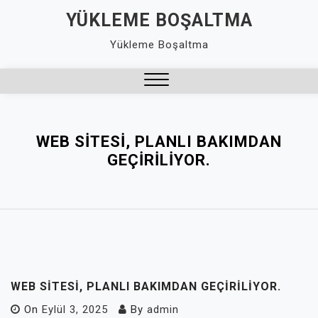
Skip
YÜKLEME BOŞALTMA
to
Yükleme Boşaltma
content
Close
Menu
WEB SITESI, PLANLI BAKIMDAN
GEÇIRILIYOR.
WEB SITESI, PLANLI BAKIMDAN GEÇIRILIYOR.
On
Eylül 3, 2025
By
admin