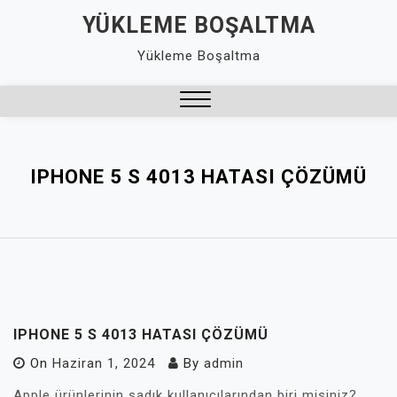
Skip
YÜKLEME BOŞALTMA
to
Yükleme Boşaltma
content
Close
Menu
IPHONE 5 S 4013 HATASI ÇÖZÜMÜ
IPHONE 5 S 4013 HATASI ÇÖZÜMÜ
On
Haziran 1, 2024
By
admin
Apple ürünlerinin sadık kullanıcılarından biri misiniz?