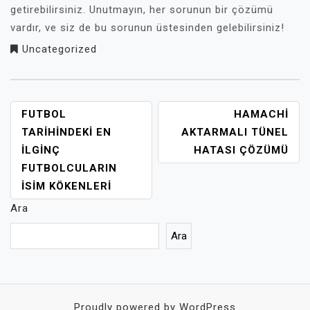
getirebilirsiniz. Unutmayın, her sorunun bir çözümü
vardır, ve siz de bu sorunun üstesinden gelebilirsiniz!
Uncategorized
YAZI
FUTBOL
HAMACHI
GEZINMESI
TARIHINDEKI EN
AKTARMALI TÜNEL
İLGINÇ
HATASI ÇÖZÜMÜ
FUTBOLCULARIN
İSIM KÖKENLERI
Ara
Ara
Proudly powered by WordPress